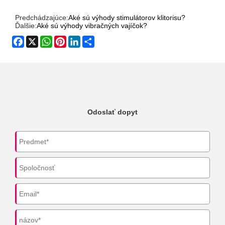
Predchádzajúce:
Aké sú výhody stimulátorov klitorisu?
Ďalšie:
Aké sú výhody vibračných vajíčok?
Facebook
X
WhatsApp
Pinterest
LinkedIn
Share
Odoslať dopyt