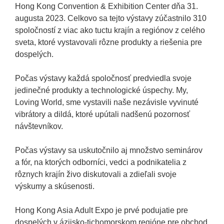
Hong Kong Convention & Exhibition Center dňa 31.
augusta 2023. Celkovo sa tejto výstavy zúčastnilo 310
spoločností z viac ako tuctu krajín a regiónov z celého
sveta, ktoré vystavovali rôzne produkty a riešenia pre
dospelých.
Počas výstavy každá spoločnosť predviedla svoje
jedinečné produkty a technologické úspechy. My,
Loving World, sme vystavili naše nezávisle vyvinuté
vibrátory a dildá, ktoré upútali nadšenú pozornosť
návštevníkov.
Počas výstavy sa uskutočnilo aj množstvo seminárov
a fór, na ktorých odborníci, vedci a podnikatelia z
rôznych krajín živo diskutovali a zdieľali svoje
výskumy a skúsenosti.
Hong Kong Asia Adult Expo je prvé podujatie pre
dospelých v ázijsko-tichomorskom regióne pre obchod