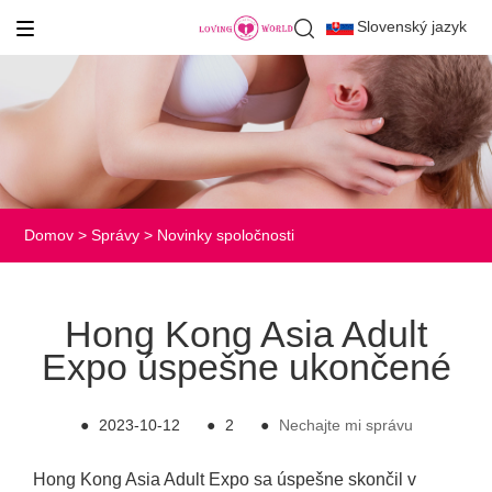
Slovenský jazyk
Domov
>
Správy
>
Novinky spoločnosti
Hong Kong Asia Adult
Expo úspešne ukončené
●
2023-10-12
●
2
●
Nechajte mi správu
Hong Kong Asia Adult Expo sa úspešne skončil v